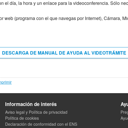
 el día, la hora y un enlace para la videoconferencia. Sólo nec
or web (programa con el que navegas por Internet), Cámara, Mi
DESCARGA DE MANUAL DE AYUDA AL VIDEOTRÁMITE
mprimir
Información de interés
Ay
Aviso legal y Política de privacidad
Pre
Política de cookies
Ayu
Declaración de conformidad con el ENS