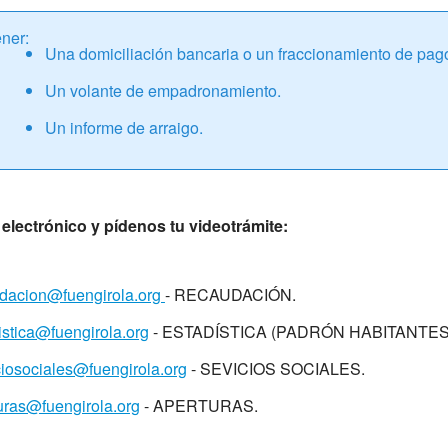
ener:
Una domiciliación bancaria o un fraccionamiento de pag
Un volante de empadronamiento.
Un informe de arraigo.
lectrónico y pídenos tu videotrámite:
udacion@fuengirola.org
- RECAUDACIÓN.
istica@fuengirola.org
- ESTADÍSTICA (PADRÓN HABITANTES
ciosociales@fuengirola.org
- SEVICIOS SOCIALES.
uras@fuengirola.org
- APERTURAS.