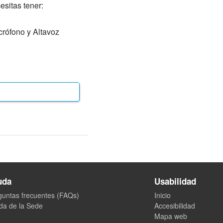
esitas tener:
crófono y Altavoz
uda
Usabilidad
guntas frecuentes (FAQs)
Inicio
da de la Sede
Accesibilidad
Mapa web