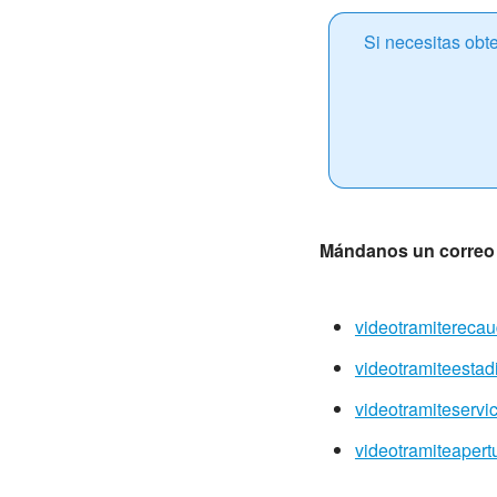
Si necesitas obt
Mándanos un correo e
videotramitereca
videotramiteestad
videotramiteservi
videotramiteapert