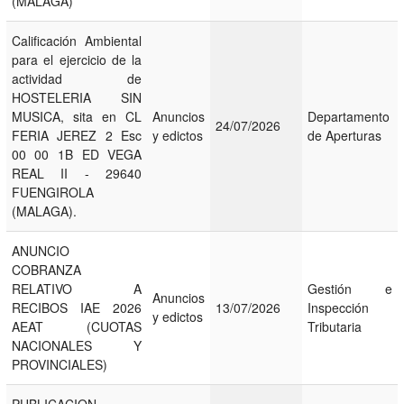
(MALAGA)
Calificación Ambiental
para el ejercicio de la
actividad de
HOSTELERIA SIN
MUSICA, sita en CL
Anuncios
Departamento
24/07/2026
FERIA JEREZ 2 Esc
y edictos
de Aperturas
00 00 1B ED VEGA
REAL II - 29640
FUENGIROLA
(MALAGA).
ANUNCIO
COBRANZA
RELATIVO A
Gestión e
Anuncios
RECIBOS IAE 2026
13/07/2026
Inspección
y edictos
AEAT (CUOTAS
Tributaria
NACIONALES Y
PROVINCIALES)
PUBLICACION