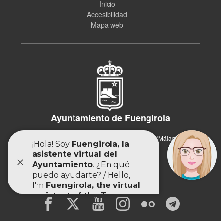
Inicio
Accesibilidad
Mapa web
Ayuntamiento de Fuengirola
Plaza de España, 1, 29640 Fuengirola (Málaga)
952 58 93 00
registrogeneral@fuengirola.org
www.fuengirola.es/