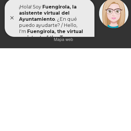
Ayuda de la Sede
Usabilidad
Inicio
Accesibilidad
Mapa web
Ayuntamiento de Fuengirola
Plaza de España, 1, 29640 Fuengirola (Málaga)
952 58 93 00
registrogeneral@fuengirola.org
www.fuengirola.es/