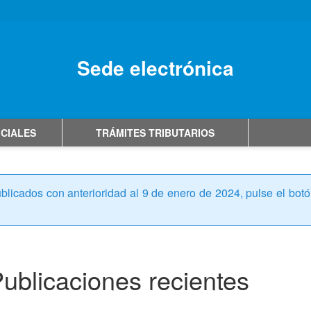
Sede electrónica
No hay subtitulo
ICIALES
TRÁMITES TRIBUTARIOS
icados con anterioridad al 9 de enero de 2024, pulse el botón 
ublicaciones recientes